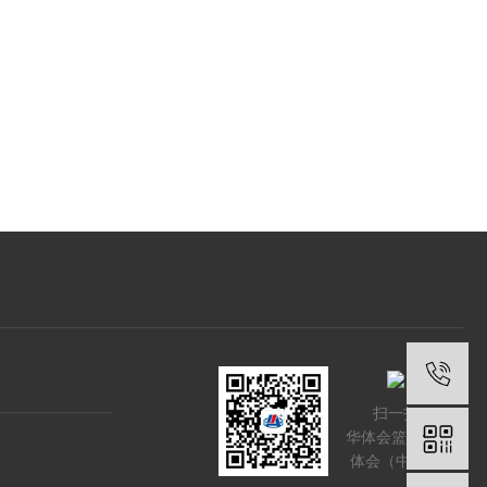
扫一扫
华体会篮球_华
体会（中国）