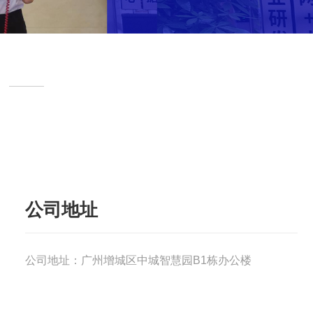
公司地址
公司地址：广州增城区中城智慧园B1栋办公楼