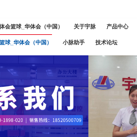
体会篮球_华体会（中国）
关于宇脉
产品中心
篮球_华体会（中国）
小脉助手
技术论坛