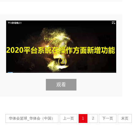
观看
华体会篮球_华体会（中国）
上一页
1
2
下一页
末页