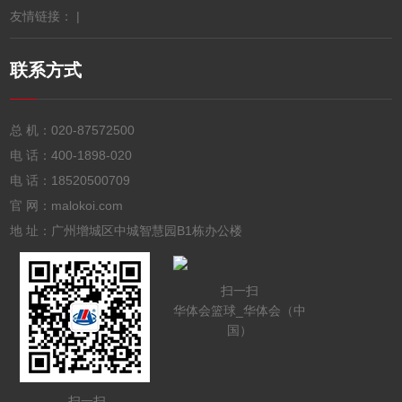
友情链接： |
联系方式
总 机：
020-87572500
电 话：
400-1898-020
电 话：
18520500709
官 网：malokoi.com
地 址：广州增城区中城智慧园B1栋办公楼
扫一扫
华体会篮球_华体会（中
国）
扫一扫