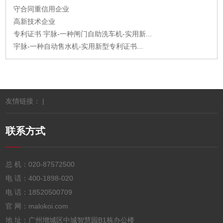
守合同重信用企业
高新技术企业
专利证书 宇脉-一种闸门自助洗车机-实用新...
宇脉-一种自动售水机-实用新型专利证书...
友情链接： |
联系方式
总 机：
020-87572500
电 话：
400-1898-020
电 话：
18520500709
官 网：malokoi.com
地 址：广州增城区中城智慧园B1栋办公楼