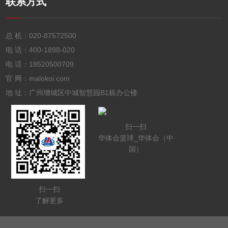
联系方式
总 机：
020-87572500
电 话：
400-1898-020
电 话：
18520500709
官 网：malokoi.com
地 址：广州增城区中城智慧园B1栋办公楼
扫一扫
华体会篮球_华体会（中
国）
扫一扫
了解更多